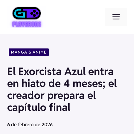
Saltar
al
Men
contenido
MANGA & ANIME
El Exorcista Azul entra
en hiato de 4 meses; el
creador prepara el
capítulo final
6 de febrero de 2026