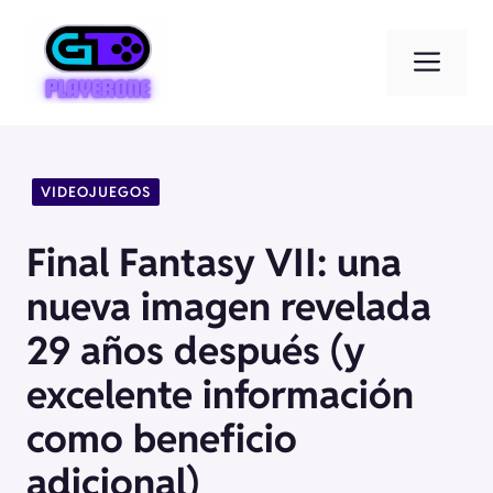
Saltar
al
Men
contenido
VIDEOJUEGOS
Final Fantasy VII: una
nueva imagen revelada
29 años después (y
excelente información
como beneficio
adicional)