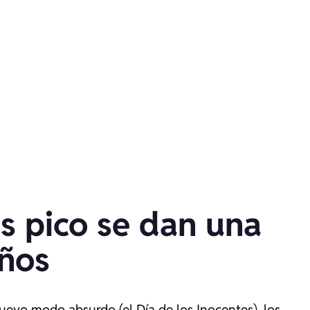
s pico se dan una
ños
nuevo modo absurdo (el Día de los Inocentes), los