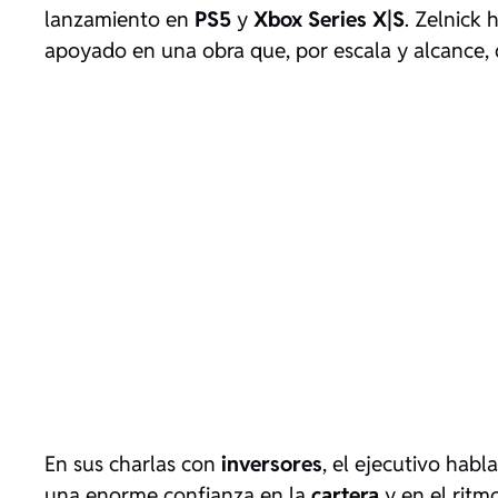
lanzamiento en
PS5
y
Xbox Series X|S
. Zelnick
apoyado en una obra que, por escala y alcance, 
En sus charlas con
inversores
, el ejecutivo hab
una enorme confianza en la
cartera
y en el ritm