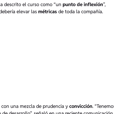
 ha descrito el curso como “un
punto de inflexión
”,
debería elevar las
métricas
de toda la compañía.
la con una mezcla de prudencia y
convicción
. “Tenemo
o de desarrollo”, señaló en una reciente comunicación,