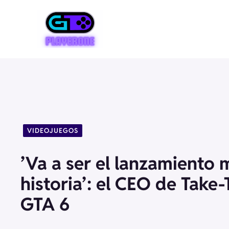
Saltar
al
contenido
VIDEOJUEGOS
ʼVa a ser el lanzamiento 
historiaʼ: el CEO de Take
GTA 6